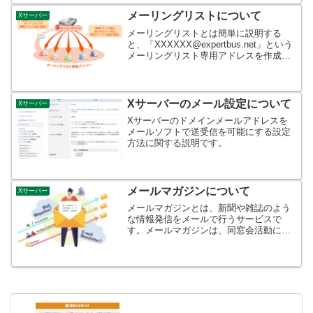
成も実施しております。「Lightning」に
ついてまず、WordPressの人...
メーリングリストについて
Xサーバー
メーリングリストとは簡単に説明する
と、「XXXXXX@expertbus.net」という
メーリングリスト専用アドレスを作成
し、そこにメンバーのメールアドレスを
登録することで、次のようなメールの送
受信が可能になります。
「XXXXXX@exp...
Xサーバーのメール設定について
Xサーバー
Xサーバーのドメインメールアドレスを
メールソフトで送受信を可能にする設定
方法に関する説明です。
メールマガジンについて
Xサーバー
メールマガジンとは、新聞や雑誌のよう
な情報発信をメールで行うサービスで
す。メールマガジンは、同窓会活動にお
いて活用した場合、事務局から同窓会員
に対する一斉情報ツールとして有効な手
段となります。例えば、予め同窓会員の
メールアドレスをメールマガ...