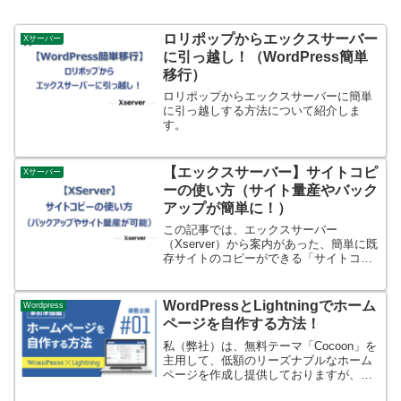
ロリポップからエックスサーバー
Xサーバー
に引っ越し！（WordPress簡単
移行）
ロリポップからエックスサーバーに簡単
に引っ越しする方法について紹介しま
す。
【エックスサーバー】サイトコピ
Xサーバー
ーの使い方（サイト量産やバック
アップが簡単に！）
この記事では、エックスサーバー
（Xserver）から案内があった、簡単に既
存サイトのコピーができる「サイトコピ
ー」について、仕様や使い方を解説して
います。（最後にFAQあり）詳細は次の
記事を参照。
WordPressとLightningでホーム
Wordpress
ページを自作する方法！
私（弊社）は、無料テーマ「Cocoon」を
主用して、低額のリーズナブルなホーム
ページを作成し提供しておりますが、同
じ無料テーマ「Lightning」を使用して作