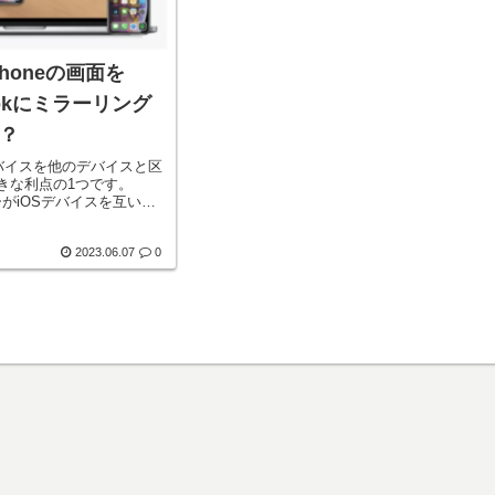
honeの画面を
Bookにミラーリング
？
デバイスを他のデバイスと区
の大きな利点の1つです。
ーがiOSデバイスを互いに
たり、iPhoneをMacコ
ーリングすることを可能に
2023.06.07
0
.