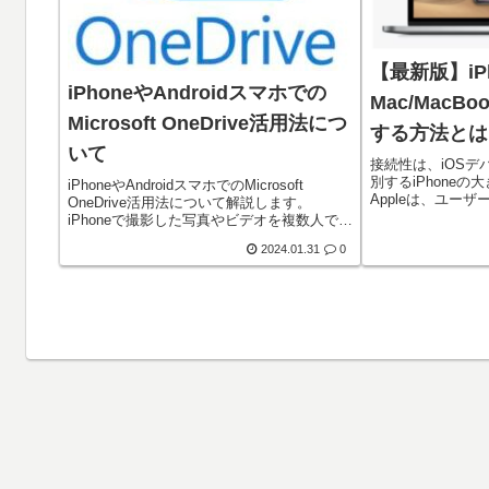
【最新版】iP
iPhoneやAndroidスマホでの
Mac/Mac
Microsoft OneDrive活用法につ
する方法とは
いて
接続性は、iOS
別するiPhone
iPhoneやAndroidスマホでのMicrosoft
Appleは、ユーザ
OneDrive活用法について解説します。
スクリーンキャストし
iPhoneで撮影した写真やビデオを複数人で共
ンピュータにミラ
有したい場合、次のような手順で実施するこ
2024.01.31
0
します。iOS 16を..
とが可能です。 管理者が自分のOneDriveに
共有フ...