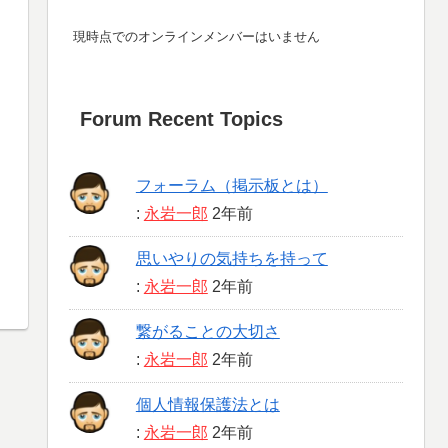
現時点でのオンラインメンバーはいません
Forum Recent Topics
フォーラム（掲示板とは）
:
永岩一郎
2年前
思いやりの気持ちを持って
:
永岩一郎
2年前
繋がることの大切さ
:
永岩一郎
2年前
個人情報保護法とは
:
永岩一郎
2年前