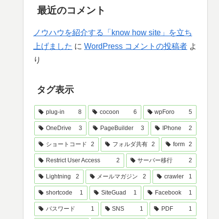
最近のコメント
ノウハウを紹介する「know how site」を立ち
上げました
に
WordPress コメントの投稿者
よ
り
タグ表示
plug-in
8
cocoon
6
wpForo
5
OneDrive
3
PageBuilder
3
IPhone
2
ショートコード
2
フォルダ共有
2
form
2
Restrict User Access
2
サーバー移行
2
Lightning
2
メールマガジン
2
crawler
1
shortcode
1
SiteGuad
1
Facebook
1
パスワード
1
SNS
1
PDF
1