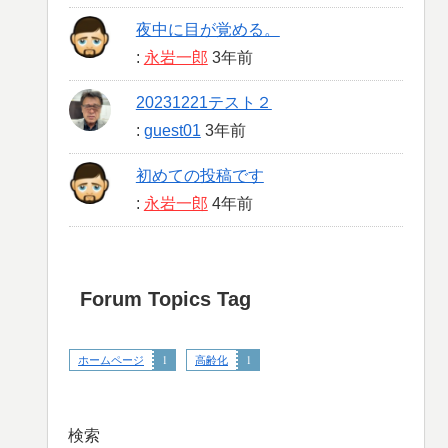
夜中に目が覚める。
:
永岩一郎
3年前
20231221テスト２
:
guest01
3年前
初めての投稿です
:
永岩一郎
4年前
Forum Topics Tag
ホームページ
1
高齢化
1
検索