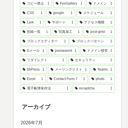
コピー禁止
1
FooGallery
1
ドメイン
1
CSS
1
google
1
スケジュール
1
Lark
1
サポート
1
アクセス権限
1
投稿一覧
1
写真加工
1
post-girid
1
ブロックエディター
1
ブロックパターン
1
Gメール
1
passwaord
1
ドメイン移管
1
リダイレクト
1
セキュリティ
1
bbPress
1
メーリングリスト
1
Teams
1
Excel
1
Contact Form 7
1
photo
1
電子帳簿保存法
1
recaptcha
1
アーカイブ
2026年7月