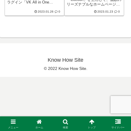
ラグイン「VK All in One
リーズナブルなホームページを
Expansion Unit（ExUnit）」を
作成し提供しておりますが、同
インストールした方向けの解説
2023.01.26
0
2023.01.23
0
じ無料テーマ「Lightning」を使
ブログの紹介です。Lightningテ
用して作成も実施しておりま
ーマ...
す。「Lightning」についてま
ず、WordPressの人...
Know How Site
© 2022 Know How Site.
メニュー
ホーム
検索
トップ
サイドバー