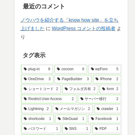
最近のコメント
ノウハウを紹介する「know how site」を立ち
上げました
に
WordPress コメントの投稿者
よ
り
タグ表示
plug-in
8
cocoon
6
wpForo
5
OneDrive
3
PageBuilder
3
IPhone
2
ショートコード
2
フォルダ共有
2
form
2
Restrict User Access
2
サーバー移行
2
Lightning
2
メールマガジン
2
crawler
1
shortcode
1
SiteGuad
1
Facebook
1
パスワード
1
SNS
1
PDF
1