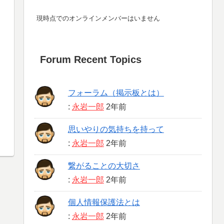
現時点でのオンラインメンバーはいません
Forum Recent Topics
フォーラム（掲示板とは）
:
永岩一郎
2年前
思いやりの気持ちを持って
:
永岩一郎
2年前
繋がることの大切さ
:
永岩一郎
2年前
個人情報保護法とは
:
永岩一郎
2年前