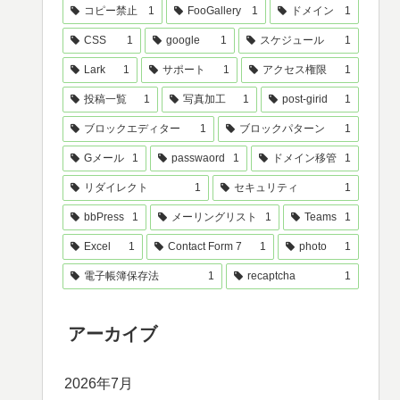
コピー禁止
1
FooGallery
1
ドメイン
1
CSS
1
google
1
スケジュール
1
Lark
1
サポート
1
アクセス権限
1
投稿一覧
1
写真加工
1
post-girid
1
ブロックエディター
1
ブロックパターン
1
Gメール
1
passwaord
1
ドメイン移管
1
リダイレクト
1
セキュリティ
1
bbPress
1
メーリングリスト
1
Teams
1
Excel
1
Contact Form 7
1
photo
1
電子帳簿保存法
1
recaptcha
1
アーカイブ
2026年7月