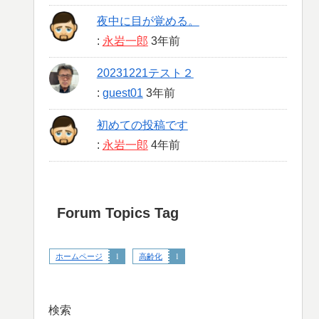
夜中に目が覚める。
:
永岩一郎
3年前
20231221テスト２
:
guest01
3年前
初めての投稿です
:
永岩一郎
4年前
Forum Topics Tag
ホームページ
1
高齢化
1
検索