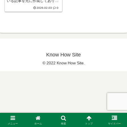
いる記事を元に作成してありま
す。元のコンテンツは下記サイ
2026.02.03
0
トです。PowerShellとは
Microsoft が開発したシェルで
あり、スクリプト言語です。
Windows 用に開...
Know How Site
© 2022 Know How Site.
メニュー
ホーム
検索
トップ
サイドバー