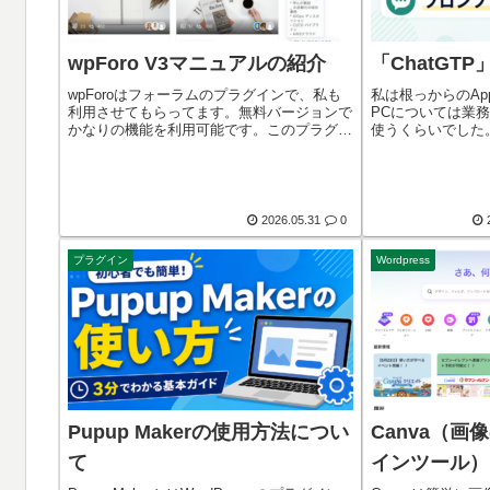
wpForo V3マニュアルの紹介
「ChatGT
wpForoはフォーラムのプラグインで、私も
私は根っからのApp
利用させてもらってます。無料バージョンで
PCについては業
かなりの機能を利用可能です。このプラグイ
使うくらいでした
ンがバージョンアップして、「Box Layout」
Windowsのネ
が利用できるようになりました。AI機能を活
らない必要性に迫
用した機能もあるようです...
「ChatGTP」
行錯誤しながら、
することができま
2026.05.31
0
プラグイン
Wordpress
Pupup Makerの使用方法につい
Canva（
て
インツール）