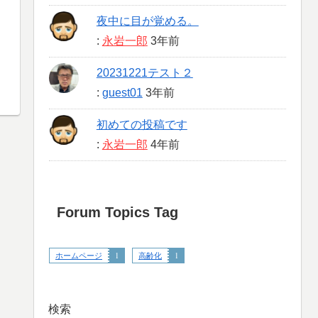
夜中に目が覚める。
:
永岩一郎
3年前
20231221テスト２
:
guest01
3年前
初めての投稿です
:
永岩一郎
4年前
Forum Topics Tag
ホームページ
1
高齢化
1
検索