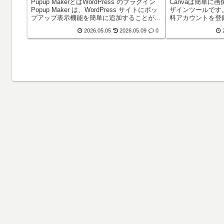
Pupup MakerとはWordPress のプラグイン
Canvaは簡単に
Popup Maker は、WordPress サイトにポッ
ザインツールです。
プアップ表示機能を簡単に追加することがで
料アカウントを登
きるプラグインです。 用語の解説や商品の
上で作業を行います。
2026.05.05
2026.05.09
0
詳細、注意事項など、ページ本文に入れる
レゼン用資料、広
と...
インを、誰でも簡単