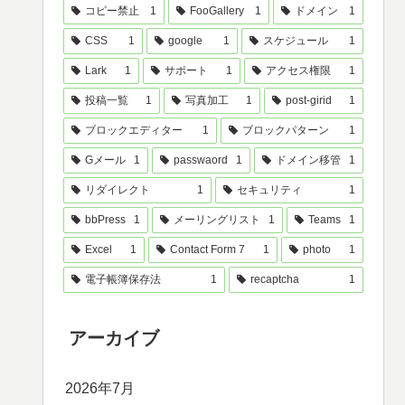
コピー禁止
1
FooGallery
1
ドメイン
1
CSS
1
google
1
スケジュール
1
Lark
1
サポート
1
アクセス権限
1
投稿一覧
1
写真加工
1
post-girid
1
ブロックエディター
1
ブロックパターン
1
Gメール
1
passwaord
1
ドメイン移管
1
リダイレクト
1
セキュリティ
1
bbPress
1
メーリングリスト
1
Teams
1
Excel
1
Contact Form 7
1
photo
1
電子帳簿保存法
1
recaptcha
1
アーカイブ
2026年7月