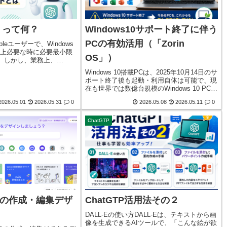
P」って何？
Windows10サポート終了に伴う
PCの有効活用（「Zorin
leユーザーで、Windows
務上必要な時に必要最小限
OS」）
。しかし、業務上、
ットワークを構築しなければな
Windows 10搭載PCは、2025年10月14日のサ
られ、今流行りの
ポート終了後も起動・利用自体は可能で、現
を活用して情報収集をして試
在も世界では数億台規模のWindows 10 PCが
何とかネットワークを構築
稼働しており、その中には、Windows 11へ
した。
2026.05.01
2026.05.31
0
2026.05.08
2026.05.11
0
アップグレード可能なPCやハードウェア要
件...
ChatGTP
画像の作成・編集デザ
ChatGTP活用法その２
DALL-Eの使い方DALL-Eは、テキストから画
像を生成できるAIツールで、「こんな絵が欲