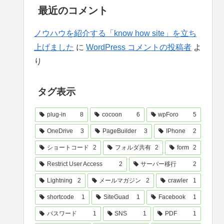
最近のコメント
ノウハウを紹介する「know how site」を立ち
上げました
に
WordPress コメントの投稿者
よ
り
タグ表示
plug-in
8
cocoon
6
wpForo
5
OneDrive
3
PageBuilder
3
IPhone
2
ショートコード
2
フォルダ共有
2
form
2
Restrict User Access
2
サーバー移行
2
Lightning
2
メールマガジン
2
crawler
1
shortcode
1
SiteGuad
1
Facebook
1
パスワード
1
SNS
1
PDF
1