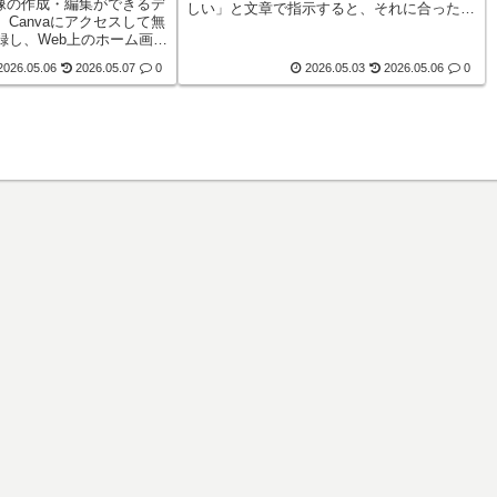
画像の作成・編集ができるデ
しい」と文章で指示すると、それに合った画
Canvaにアクセスして無
像を作ってくれます。使い方はシンプルです
録し、Web上のホーム画面
が、ちょっとしたコツでクオリティが大きく
Instagramの投稿やプ
変わります。DALL-Eとは...
2026.05.06
2026.05.07
0
2026.05.03
2026.05.06
0
告チラシなどに使えるデザ
に作...