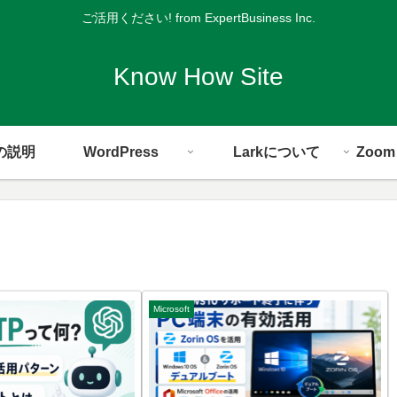
ご活用ください! from ExpertBusiness Inc.
Know How Site
の説明
WordPress
Larkについて
Zoo
Microsoft