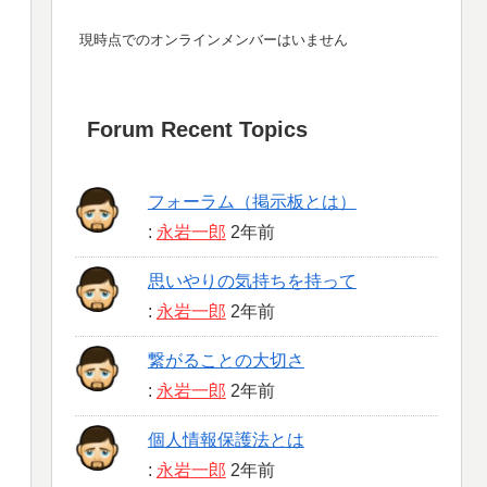
現時点でのオンラインメンバーはいません
Forum Recent Topics
フォーラム（掲示板とは）
:
永岩一郎
2年前
思いやりの気持ちを持って
:
永岩一郎
2年前
繋がることの大切さ
:
永岩一郎
2年前
個人情報保護法とは
:
永岩一郎
2年前