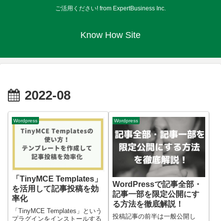
ご活用ください! from ExpertBusiness Inc.
Know How Site
2022-08
Wordpress
Wordpress
「TinyMCE Templates」
WordPressで記事全部・
を活用して記事投稿を効
記事一部を限定公開にす
率化
る方法を徹底解説！
「TinyMCE Templates」という
投稿記事の前半は一般公開し
プラグインをインストールする