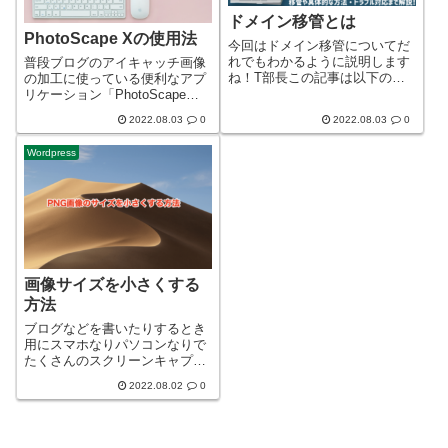
ドメイン移管とは
PhotoScape Xの使用法
今回はドメイン移管についてだ
れでもわかるように説明します
普段ブログのアイキャッチ画像
ね！T部長この記事は以下のよ
の加工に使っている便利なアプ
うな人におすすめ！ ドメイン移
リケーション「PhotoScape
管とは何かを知りたい人 ドメイ
X」の導入方法と使い方につい
2022.08.03
0
2022.08.03
0
ン移管をしたほうが良いのか迷
て解説したいと思います！
っている人 ドメイン移管をした
Wordpress
い人ドメイン移管とは簡単に言
うと「ドメ...
画像サイズを小さくする
方法
ブログなどを書いたりするとき
用にスマホなりパソコンなりで
たくさんのスクリーンキャプチ
ャー（スクリーンショット）を
2022.08.02
0
とって画面を画像として保存す
ると思うのですが、そのpng画
像そのままブログに載せるとサ
イズが大きすぎて画像の読み込