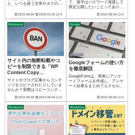
て、後半はパスワード保護して
と、いつも使う文章やタグの組
限定公開したいことってありま
み合わせをテンプレートとして
すよね！例えば、「○月◯日、
登録しておき、記事編集画面
2022.08.04
2026.03.16
0
2022.08.09
0
〇〇会の月例会を実施し、活動
（新規登録）から、簡単に挿入
実績、今後の予定等調整を実施
することができます。この
Wordpress
Google
しました。詳細については、下
「TinyMCE Template...
記のとおりです。 事務局
◯△□」を公開して...
サイト内の無断転載やコ
Googleフォームの使い方
ピーを制限できる「WP
を徹底解説
Content Copy
GoogleFormは、簡単にアンケ
Protection & No Right
サイトやブログ記事からコンテ
ートフォームを作成し、アンケ
Click」を効果的に使う方
ンツをコピーされたりしていま
ート結果をまとめてエクセル等
せんか？実際はコピーコンテン
法
に書き出すことのできる便利な
ツであろうと、検索エンジンに
アプリです。詳細については、
2022.08.06
2022.08.09
0
2022.08.08
0
先にインデックスされた方が、
添付リンクのとおりです。
オリジナルのコンテンツだと見
Wordpress
Wordpress
なされてしまいます。せっかく
いいコンテンツをつくっていた
としても、コピー...