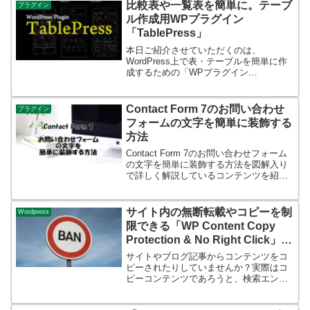
ールするかどうかが選べるため、なか
比較表や一覧表を簡単に。テーブ
プラグイン
に...
ル作成用WPプラグイン
「TablePress」
本日ご紹介させていただくのは、
WordPress上で表・テーブルを簡単に作
成するための「WPプラグイン
「TablePress」プラグイン」です。さす
がに「Excel」とまではいきませんが、ま
さに「Word」で作成するような感覚であ
Contact Form 7のお問い合わせ
プラグイン
っという間...
フォームの文字を簡単に装飾する
方法
Contact Form 7のお問い合わせフォーム
の文字を簡単に装飾する方法を図解入り
で詳しく解説しているコンテンツを紹介
します。
サイト内の無断転載やコピーを制
Wordpress
限できる「WP Content Copy
Protection & No Right Click」を
効果的に使う方法
サイトやブログ記事からコンテンツをコ
ピーされたりしていませんか？実際はコ
ピーコンテンツであろうと、検索エンジ
ンに先にインデックスされた方が、オリ
ジナルのコンテンツだと見なされてしま