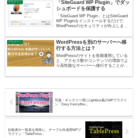
います。せっかくいいコンテンツをつく
「SiteGuard WP Plugin」でダッ
プラグイン
っていたとしても、コピー...
シュボードを保護する
「SiteGuard WP Plugin」とはSiteGuard
WP Pluginをインストールするだけで、
WordPressのセキュリティが向上しま
す。本プラグインは、ブルートフォース
のログイン攻撃に特化した、保護・管理
機能などのセキュ...
WordPressを別のサーバーへ移
プラグイン
行する方法とは？
WordPressのサイトを長期運用している
と、アクセス数やコンテンツの増加でよ
り高性能なサーバーへ移行することがあ
ります。WordPressを別のサーバーへ移
行するにはいくつかの方法があるので、
初めて移行をされる方向けに移行の選択
肢として...
写真・ギャラリー用にLightbox風のWPプラグイ
ン「Easy FancyBox」
比較表や一覧表を簡単に。テーブル作成用WPプ
ラグイン「TablePress」