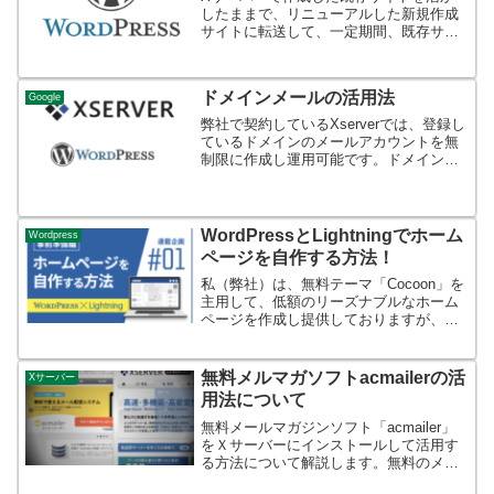
したままで、リニューアルした新規作成
サイトに転送して、一定期間、既存サイ
トとリニューアルサイトを並行運用した
い場合があります。その場合には、Xサ
ーバーの管理画面で転送設定をすること
ドメインメールの活用法
Google
で可能になります。
弊社で契約しているXserverでは、登録し
ているドメインのメールアカウントを無
制限に作成し運用可能です。ドメイン名
が「△△△.com」とすると、メールアカ
ウントは「ABC@△△△.com」となりま
す。このメールアドレスを固有のドメイ
ンメー...
WordPressとLightningでホーム
Wordpress
ページを自作する方法！
私（弊社）は、無料テーマ「Cocoon」を
主用して、低額のリーズナブルなホーム
ページを作成し提供しておりますが、同
じ無料テーマ「Lightning」を使用して作
成も実施しております。「Lightning」に
ついてまず、WordPressの人...
無料メルマガソフトacmailerの活
Xサーバー
用法について
無料メールマガジンソフト「acmailer」
をＸサーバーにインストールして活用す
る方法について解説します。無料のメル
マガソフトや同ソフトの体験版（無料）