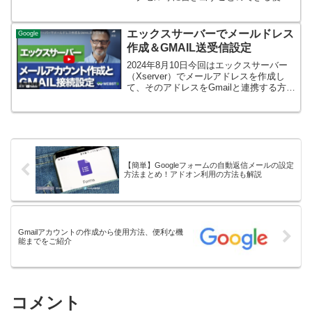
なアプリです。詳細については、添付リ
ンクのとおりです。
エックスサーバーでメールドレス
Google
作成＆GMAIL送受信設定
2024年8月10日今回はエックスサーバー
（Xserver）でメールアドレスを作成し
て、そのアドレスをGmailと連携する方法
について説明します。手順通りにすれ
ば、簡単にGmailで送受信の設定ができま
す。■エックスサーバーでメールドレス
作...
【簡単】Googleフォームの自動返信メールの設定
方法まとめ！アドオン利用の方法も解説
Gmailアカウントの作成から使用方法、便利な機
能までをご紹介
コメント