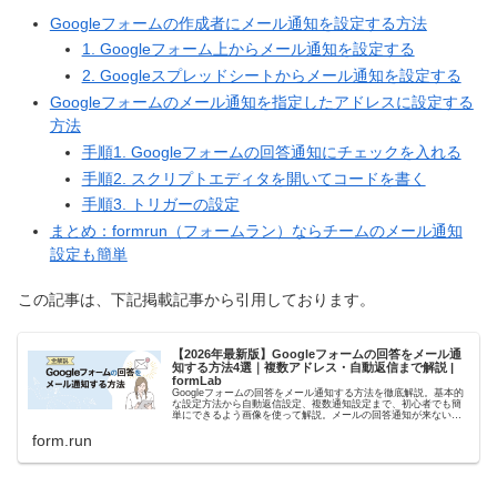
Googleフォームの作成者にメール通知を設定する方法
1. Googleフォーム上からメール通知を設定する
2. Googleスプレッドシートからメール通知を設定する
Googleフォームのメール通知を指定したアドレスに設定する
方法
手順1. Googleフォームの回答通知にチェックを入れる
手順2. スクリプトエディタを開いてコードを書く
手順3. トリガーの設定
まとめ：formrun（フォームラン）ならチームのメール通知
設定も簡単
この記事は、下記掲載記事から引用しております。
【2026年最新版】Googleフォームの回答をメール通
知する方法4選｜複数アドレス・自動返信まで解説 |
formLab
Googleフォームの回答をメール通知する方法を徹底解説。基本的
な設定方法から自動返信設定、複数通知設定まで、初心者でも簡
単にできるよう画像を使って解説。メールの回答通知が来ないと
きの対処法も紹介。
form.run