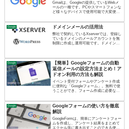
Gmailは、Googleの提供しているWebメ
ールの一種です。PCやスマートフォンな
ど様々なデバイスで使用可能で大変便利
なメーラーとなります。この記事では、
Gmailのアカウント登録方法、メールの送
信・受信の方法や送信日時の指定方法、
ドメインメールの活用法
Google
ラベ...
弊社で契約しているXserverでは、登録し
ているドメインのメールアカウントを無
制限に作成し運用可能です。ドメイン名
が「△△△.com」とすると、メールアカ
ウントは「ABC@△△△.com」となりま
す。このメールアドレスを固有のドメイ
ンメー...
【簡単】Googleフォームの自動
Google
返信メールの設定方法まとめ！ア
ドオン利用の方法も解説
イベント受付フォームやアンケート作成
に便利な「Googleフォーム」。無料で使
うことができ、フォーム作成に必要な機
能が多数備わっていますが、自動返信メ
ールを送信する機能は標準では搭載され
ていません。今回の記事では、Googleフ
Googleフォームの使い方を徹底
Google
ォームに自動...
解説
GoogleFormは、簡単にアンケートフォー
ムを作成し、アンケート結果をまとめて
エクセル等に書き出すことのできる便利