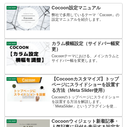
Cocoon設定マニュアル
cocoon
弊社で多用しているテーマ「Cocoon」の
設定マニュアルを紹介します。
カラム横幅設定（サイドバー幅変
cocoon
更）
Cocoonテーマにおける、メインカラムと
サイドバー幅を変更します。
【Cocoonカスタマイズ】トップ
cocoon
ページにスライドショーを設置す
る方法（Meta Slider使用）
Cocoonのトップページにスライドショー
を設置する方法を解説します。
「MetaSlider」というプラグインを使用
します。スライドショーを設置する手順
は プラグインMetaSliderでスライドショ
ーの設定を行う。 ショートコードを所定
Cocoonウィジェット新着記事・
cocoon
の...
人気記事に日付を表示する設定方