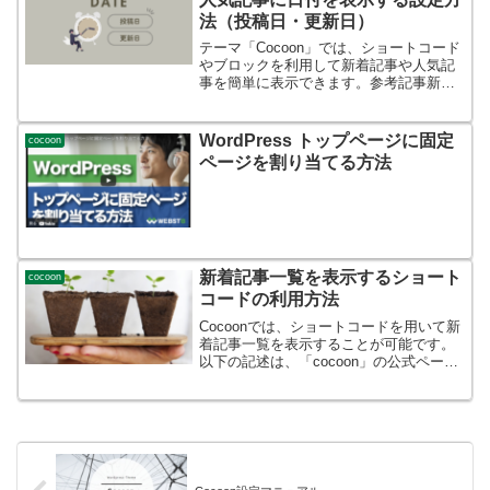
法（投稿日・更新日）
テーマ「Cocoon」では、ショートコード
やブロックを利用して新着記事や人気記
事を簡単に表示できます。参考記事新着
記事一覧を表示するショートコードの利
用方法人気記事一覧を表示するショート
コードの利用方法デフォルトではCocoon
WordPress トップページに固定
cocoon
のウィジェッ...
ページを割り当てる方法
新着記事一覧を表示するショート
cocoon
コードの利用方法
Cocoonでは、ショートコードを用いて新
着記事一覧を表示することが可能です。
以下の記述は、「cocoon」の公式ページ
へのリンクにジャンプします。これは、
以前Simplicityテーマのフォーラムで、
「どうやって実現したら？」と結構問い
合...