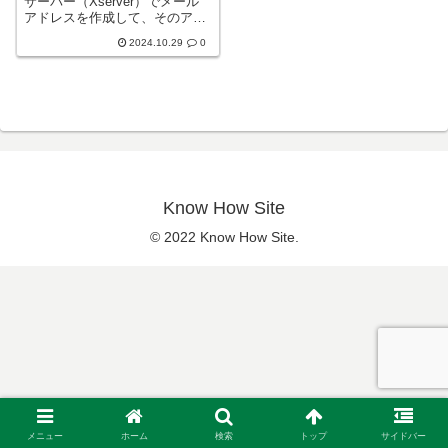
サーバー（Xserver）でメール
アドレスを作成して、そのアド
レスをGmailと連携する方法に
2024.10.29
0
ついて説明します。手順通りに
すれば、簡単にGmailで送受信
の設定ができます。■エックス
サーバーでメールドレス作...
Know How Site
© 2022 Know How Site.
メニュー
ホーム
検索
トップ
サイドバー